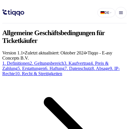
AGB für Ticketkäufer - Tiqqo
DE
Allgemeine Geschäftsbedingungen für
Ticketkäufer
Version 1.1
•
Zuletzt aktualisiert: Oktober 2024
•
Tiqqo - E-asy
Concepts B.V.
1. Definitionen
2. Geltungsbereich
3. Kaufvertrag
4. Preis &
Zahlung
5. Erstattungen
6. Haftung
7. Datenschutz
8. Absage
9. IP-
Rechte
10. Recht & Streitigkeiten