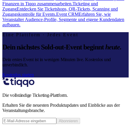
Finanzen in Tiqqo zusammenarbeiten.
Ticketing und
Zugang
Entdecken Sie Ticketshops, QR-Tickets, Scanning und
Zugangskontrolle für Events.
Event CRM
Erfahren Sie, wie
Veranstalter Audience-Profile, Segmente und eigene Kundendaten
aufbauen.
Eine Plattform · Jedes Event
Dein nächstes Sold-out-Event beginnt
heute.
Dein erstes Event ist in wenigen Minuten live. Kostenlos und
unverbindlich.
Kostenlos starten
Die vollständige Ticketing-Plattform.
Erhalten Sie die neuesten Produktupdates und Einblicke aus der
Veranstaltungsbranche.
Abonnieren