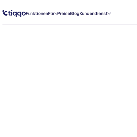
Sample Sale Amsterdam 2026: die besten Deals finden - Tiqqo Blog
Funktionen
Für
Preise
Blog
Kundendienst