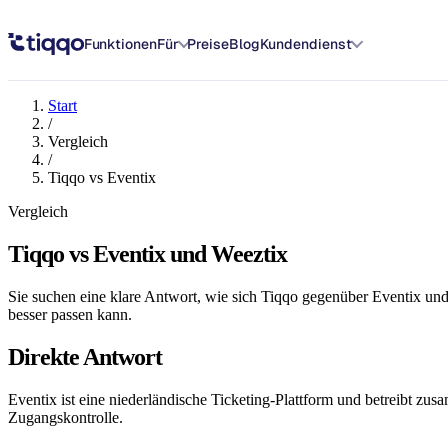
Tiqqo vs Eventix / Weeztix: ehrlicher Vergleich 2026
Funktionen
Für
Preise
Blog
Kundendienst
Start
/
Vergleich
/
Tiqqo vs Eventix
Vergleich
Tiqqo vs Eventix und Weeztix
Sie suchen eine klare Antwort, wie sich Tiqqo gegenüber Eventix und 
besser passen kann.
Direkte Antwort
Eventix ist eine niederländische Ticketing-Plattform und betreibt z
Zugangskontrolle.