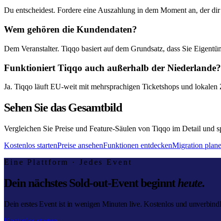
Du entscheidest. Fordere eine Auszahlung in dem Moment an, der dir 
Wem gehören die Kundendaten?
Dem Veranstalter. Tiqqo basiert auf dem Grundsatz, dass Sie Eigentü
Funktioniert Tiqqo auch außerhalb der Niederlande?
Ja. Tiqqo läuft EU-weit mit mehrsprachigen Ticketshops und lokalen 
Sehen Sie das Gesamtbild
Vergleichen Sie Preise und Feature-Säulen von Tiqqo im Detail und 
Kostenlos starten
Preise ansehen
Funktionen entdecken
Migration plan
Eine Plattform · Jedes Event
Dein nächstes Sold-out-Event beginnt
heute.
Dein erstes Event ist in wenigen Minuten live. Kostenlos und unverbindl
Kostenlos starten