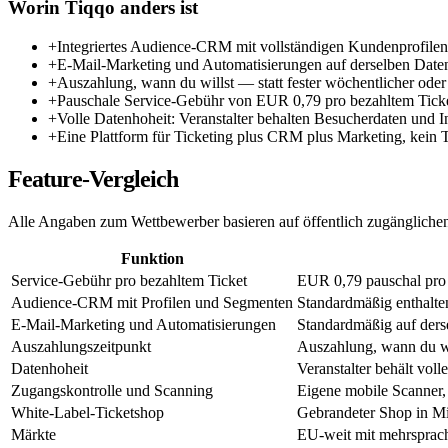
Worin Tiqqo anders ist
+
Integriertes Audience-CRM mit vollständigen Kundenprofile
+
E-Mail-Marketing und Automatisierungen auf derselben Dat
+
Auszahlung, wann du willst — statt fester wöchentlicher ode
+
Pauschale Service-Gebühr von EUR 0,79 pro bezahltem Ticke
+
Volle Datenhoheit: Veranstalter behalten Besucherdaten und I
+
Eine Plattform für Ticketing plus CRM plus Marketing, kein T
Feature-Vergleich
Alle Angaben zum Wettbewerber basieren auf öffentlich zugänglichen 
Funktion
Service-Gebühr pro bezahltem Ticket
EUR 0,79 pauschal pro 
Audience-CRM mit Profilen und Segmenten
Standardmäßig enthalte
E-Mail-Marketing und Automatisierungen
Standardmäßig auf der
Auszahlungszeitpunkt
Auszahlung, wann du w
Datenhoheit
Veranstalter behält vol
Zugangskontrolle und Scanning
Eigene mobile Scanner,
White-Label-Ticketshop
Gebrandeter Shop in Mi
Märkte
EU-weit mit mehrsprac