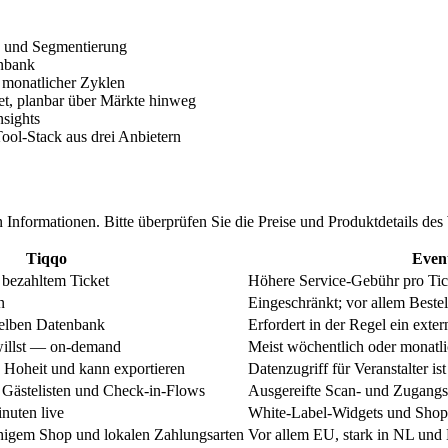
n und Segmentierung
enbank
r monatlicher Zyklen
t, planbar über Märkte hinweg
nsights
ool-Stack aus drei Anbietern
Informationen. Bitte überprüfen Sie die Preise und Produktdetails des
Tiqqo
Event
bezahltem Ticket
Höhere Service-Gebühr pro Tick
n
Eingeschränkt; vor allem Bestel
selben Datenbank
Erfordert in der Regel ein exte
illst — on-demand
Meist wöchentlich oder monatl
le Hoheit und kann exportieren
Datenzugriff für Veranstalter is
 Gästelisten und Check-in-Flows
Ausgereifte Scan- und Zugangs
nuten live
White-Label-Widgets und Shop
higem Shop und lokalen Zahlungsarten
Vor allem EU, stark in NL und