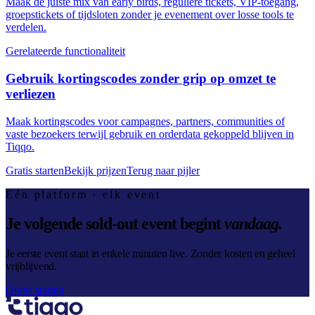
Maak de juiste mix van early birds, reguliere tickets, VIP-toegang,
groepstickets of tijdsloten zonder je evenement over losse tools te
verdelen.
Gerelateerde functionaliteit
Gebruik kortingscodes zonder grip op omzet te
verliezen
Maak kortingscodes voor campagnes, partners, communities of
vaste bezoekers terwijl gebruik en orderdata gekoppeld blijven in
Tiqqo.
Gratis starten
Bekijk prijzen
Terug naar pijler
Eén platform · elk event
Je volgende sold-out event begint
vandaag.
Je eerste event staat in enkele minuten live. Zonder kosten en geheel
vrijblijvend.
Gratis starten