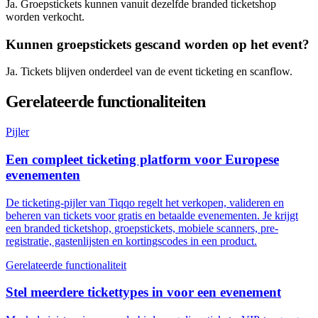
Ja. Groepstickets kunnen vanuit dezelfde branded ticketshop
worden verkocht.
Kunnen groepstickets gescand worden op het event?
Ja. Tickets blijven onderdeel van de event ticketing en scanflow.
Gerelateerde functionaliteiten
Pijler
Een compleet ticketing platform voor Europese
evenementen
De ticketing-pijler van Tiqqo regelt het verkopen, valideren en
beheren van tickets voor gratis en betaalde evenementen. Je krijgt
een branded ticketshop, groepstickets, mobiele scanners, pre-
registratie, gastenlijsten en kortingscodes in een product.
Gerelateerde functionaliteit
Stel meerdere tickettypes in voor een evenement