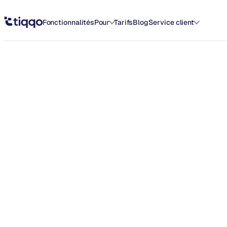
Vérifier un IBAN par nom : guide pour des paiements sûrs - Tiqqo B
Fonctionnalités
Pour
Tarifs
Blog
Service client