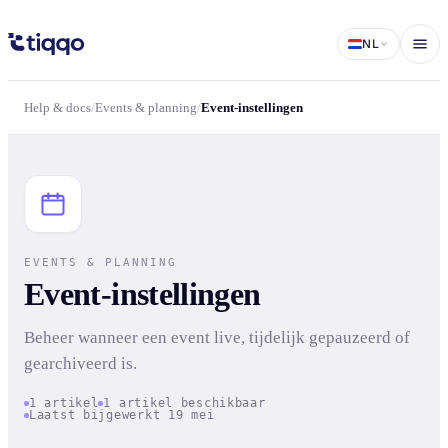
Event-instellingen | Events & planning | Tiqqo Docs
NL
Help & docs
/
Events & planning
/
Event-instellingen
EVENTS & PLANNING
Event-instellingen
Beheer wanneer een event live, tijdelijk gepauzeerd of
gearchiveerd is.
1 artikel
1 artikel beschikbaar
Laatst bijgewerkt 19 mei