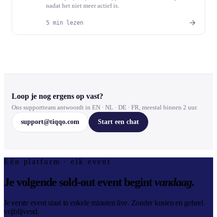
nadat het niet meer actief is.
5 min lezen
Loop je nog ergens op vast?
Ons supportteam antwoordt in EN · NL · DE · FR, meestal binnen 2 uur.
support@tiqqo.com
Start een chat
Eén platform · elk event
Je volgende sold-out event begint
vandaag.
Je eerste event staat in enkele minuten live. Zonder kosten en geheel
vrijblijvend.