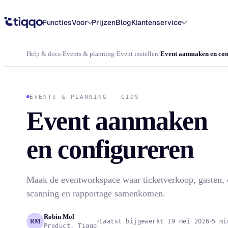
Event aanmaken en configureren in Tiqqo
Functies
Voor
Prijzen
Blog
Klantenservice
Help & docs
/
Events & planning
/
Event instellen
/
Event aanmaken en con
EVENTS & PLANNING - GIDS
Event aanmaken
en configureren
Maak de eventworkspace waar ticketverkoop, gasten,
scanning en rapportage samenkomen.
Robin Mol
RM
Laatst bijgewerkt 19 mei 2026
5 mi
Product, Tiqqo