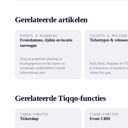
Gerelateerde artikelen
EVENTS & PLANNING
TICKETS & PRIJZEN
Eventdatums, tijden en locatie
Tickettypes & releases 
toevoegen
Voeg de praktische planning en
locatiegegevens toe die kopers en
Early Birds, Regulars en V
eventteams nodig hebben voordat
je ticketwaves en bepaal je 
ticketverkoop start.
release live gaat.
Gerelateerde Tiqqo-functies
TIQQO-FUNCTIE
TIQQO-FUNCTIE
Ticketshop
Event CRM