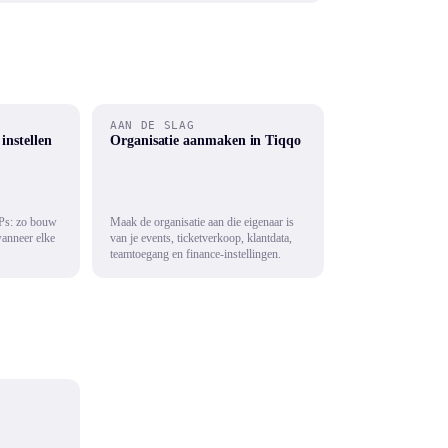
AAN DE SLAG
instellen
Organisatie aanmaken in Tiqqo
IPs: zo bouw
Maak de organisatie aan die eigenaar is
wanneer elke
van je events, ticketverkoop, klantdata,
teamtoegang en finance-instellingen.