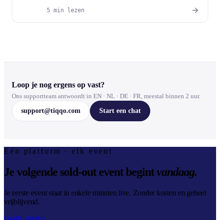
5 min lezen
Loop je nog ergens op vast?
Ons supportteam antwoordt in EN · NL · DE · FR, meestal binnen 2 uur.
support@tiqqo.com
Start een chat
Eén platform · elk event
Je volgende sold-out event begint
vandaag.
Je eerste event staat in enkele minuten live. Zonder kosten en geheel
vrijblijvend.
Gratis starten